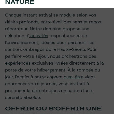
NATURE
Chaque instant estival se module selon vos
désirs profonds, entre éveil des sens et repos
réparateur. Notre domaine propose une
sélection d'
activités
respectueuses de
l'environnement, idéales pour parcourir les
sentiers ombragés de la Haute-Saône. Pour
parfaire votre séjour, nous orchestrons des
expériences
exclusives livrées directement à la
porte de votre hébergement. À la tombée du
jour, l'accès à notre espace
bien-être
vient
couronner votre journée, vous invitant à
prolonger la détente dans un cadre d'une
sérénité absolue.
OFFRIR OU S'OFFRIR UNE