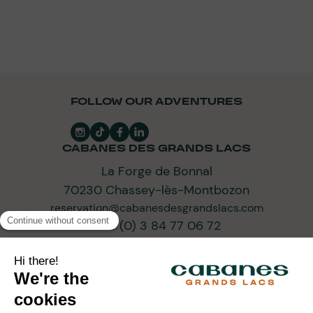
FOLLOW OUR ADVENTURES
CABANES DES GRANDS LACS
La Forge de Bonnal
70230 Chassey-lès-Montbozon
reservation@cabanesdesgrandslacs.com
+33 (0) 3 84 77 06 72
SUBSCRIBE TO OUR NEWSLETTER