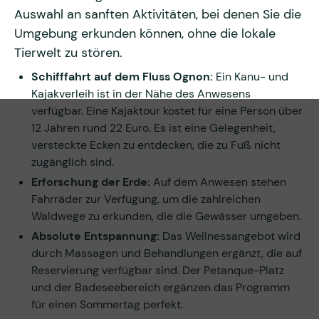
Auswahl an sanften Aktivitäten, bei denen Sie die
Umgebung erkunden können, ohne die lokale
Tierwelt zu stören.
Schifffahrt auf dem Fluss Ognon:
Ein Kanu- und
Kajakverleih ist in der Nähe des Anwesens
verfügbar. Eine Kajaktour kostet für eine Person über
12 Jahren rund 22 Euro. Es ist eine Gelegenheit,
versteckte Ecken zu entdecken, die zu Fuß nicht
zugänglich sind.
Erforschung der Erde:
Auf dem Anwesen stehen
Fahrräder zur Verfügung, um die zahlreichen
Waldwege zu erkunden, die die Gewässer umgeben.
Absolute Entspannung:
Das Wellnessangebot wird
durch Massagen und Behandlungen ergänzt, die auf
Reservierung verfügbar sind. Der Petanque-Platz
und der Badeseebereich ergänzen das Programm
für einen Sommertag perfekt.