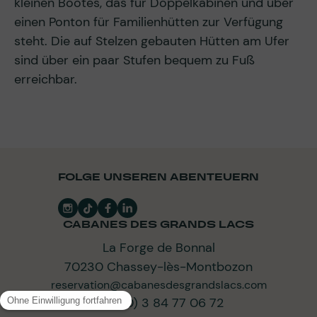
kleinen Bootes, das für Doppelkabinen und über
einen Ponton für Familienhütten zur Verfügung
steht. Die auf Stelzen gebauten Hütten am Ufer
sind über ein paar Stufen bequem zu Fuß
erreichbar.
FOLGE UNSEREN ABENTEUERN
CABANES DES GRANDS LACS
La Forge de Bonnal
70230 Chassey-lès-Montbozon
reservation@cabanesdesgrandslacs.com
+33 (0) 3 84 77 06 72