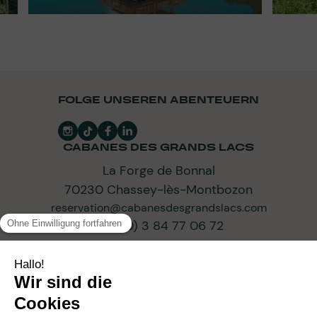
FOLGE UNSEREN ABENTEUERN
CABANES DES GRANDS LACS
La Forge de Bonnal
70230 Chassey-lès-Montbozon
reservation@cabanesdesgrandslacs.com
+33 (0) 3 84 77 06 72
ABONNIEREN SIE UNSEREN NEWSLETTER