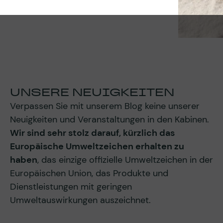
UNSERE NEUIGKEITEN
Verpassen Sie mit unserem Blog keine unserer
Neuigkeiten und Veranstaltungen in den Kabinen.
Wir sind sehr stolz darauf, kürzlich das
Europäische Umweltzeichen erhalten zu
haben
, das einzige offizielle Umweltzeichen in der
Europäischen Union, das Produkte und
Dienstleistungen mit geringen
Umweltauswirkungen auszeichnet.