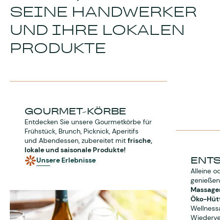
SEINE HANDWERKER
UND IHRE LOKALEN
PRODUKTE
GOURMET-KÖRBE
Entdecken Sie unsere Gourmetkörbe für
Frühstück, Brunch, Picknick, Aperitifs
und Abendessen, zubereitet mit
frische,
lokale und saisonale Produkte!
ENT
Unsere Erlebnisse
Alleine o
genießen
Massager
Öko-Hüt
Wellnessa
Wiederve