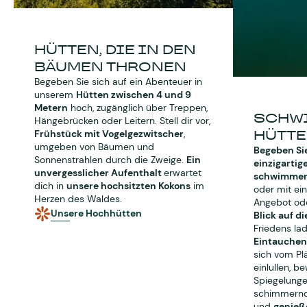
HÜTTEN, DIE IN DEN
BÄUMEN THRONEN
Begeben Sie sich auf ein Abenteuer in
unserem
Hütten zwischen 4 und 9
Metern
hoch, zugänglich über Treppen,
SCHW
Hängebrücken oder Leitern. Stell dir vor,
HÜTT
Frühstück mit Vogelgezwitscher
,
umgeben von Bäumen und
Begeben Sie
Sonnenstrahlen durch die Zweige.
Ein
einzigartig
unvergesslicher Aufenthalt
erwartet
schwimmen
dich in
unsere hochsitzten Kokons
im
oder mit ei
Herzen des Waldes.
Angebot od
Unsere Hochhütten
Blick auf d
Friedens la
Eintauchen 
sich vom Pl
einlullen, b
Spiegelung
schimmernd
und
genieße