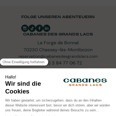
FOLGE UNSEREN ABENTEUERN
CABANES DES GRANDS LACS
La Forge de Bonnal
70230 Chassey-lès-Montbozon
reservation@cabanesdesgrandslacs.com
+33 (0) 3 84 77 06 72
ABONNIEREN SIE UNSEREN NEWSLETTER