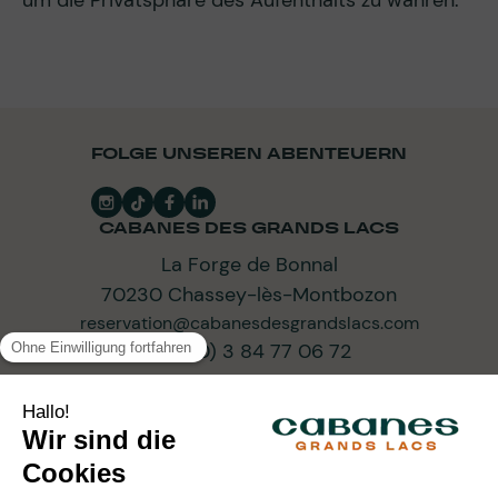
um die Privatsphäre des Aufenthalts zu wahren.
FOLGE UNSEREN ABENTEUERN
CABANES DES GRANDS LACS
La Forge de Bonnal
70230 Chassey-lès-Montbozon
reservation@cabanesdesgrandslacs.com
+33 (0) 3 84 77 06 72
ABONNIEREN SIE UNSEREN NEWSLETTER