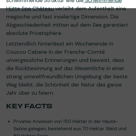
schwimmende Struktur wie die
Schwimmende
Hütte Spa Château
verleiht dem Aufenthalt eine
magische und fast inselartige Dimension. Die
Abgeschiedenheit mitten auf dem See garantiert
absolute Privatsphäre.
Letztendlich hinterlässt ein Wochenende in
Coucoo Cabane in der Franche-Comté
unvergessliche Erinnerungen und beweist, dass
die Rückbesinnung auf das Wesentliche in einer
streng umweltfreundlichen Umgebung der beste
Weg bleibt, die Schönheit der Natur das ganze
Jahr über zu feiern.
KEY FACTS
Privates Anwesen von 150 Hektar in der Haute-
Saône gelegen, bestehend aus 70 Hektar Wald und
80 Hektar Seen.