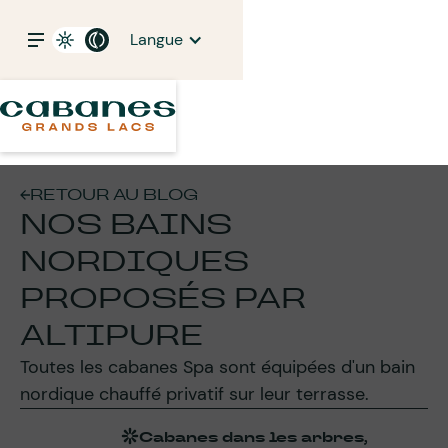
Langue
RETOUR AU BLOG
NOS BAINS
NORDIQUES
PROPOSÉS PAR
ALTIPURE
Toutes les cabanes Spa sont équipées d'un bain
nordique chauffé privatif sur leur terrasse.
Cabanes dans les arbres,