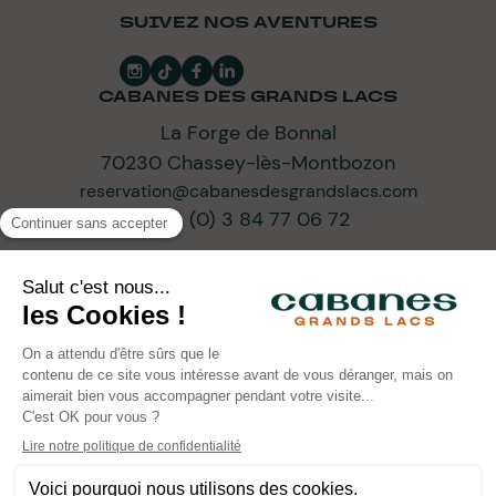
SUIVEZ NOS AVENTURES
CABANES DES GRANDS LACS
La Forge de Bonnal
70230 Chassey-lès-Montbozon
reservation@cabanesdesgrandslacs.com
+33 (0) 3 84 77 06 72
ABONNEZ-VOUS À NOTRE NEWSLETTER
ARTISANS D’UN TOURISME DE PROGRÈS